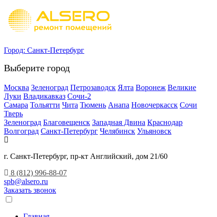
Город:
Санкт-Петербург
Выберите город
Москва
Зеленоград
Петрозаводск
Ялта
Воронеж
Великие
Луки
Владикавказ
Сочи-2
Самара
Тольятти
Чита
Тюмень
Анапа
Новочеркасск
Сочи
Тверь
Зеленоград
Благовещенск
Западная Двина
Краснодар
Волгоград
Санкт-Петербург
Челябинск
Ульяновск
г. Санкт-Петербург, пр-кт Английский, дом 21/60
8 (812) 996-88-07
spb@alsero.ru
Заказать звонок
Главная